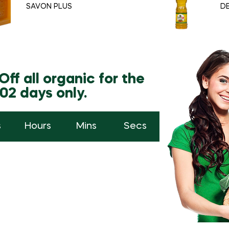
SAVON PLUS
DE
ff all organic for the
02 days only.
s
Hours
Mins
Secs
Only This Week