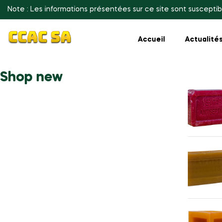
Note : Les informations présentées sur ce site sont susceptib
Accueil
Actualité
Shop new
Summer Sale
Get Everything
You Need