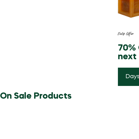
July Offer
70% O
next 
Day
On Sale Products