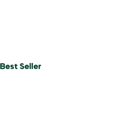
Best Seller
Best Honey
with Premium
Quality
Shop now